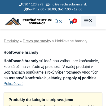
Preskočiť
0907 123 979
info@strechysobrance.sk
na
Po-Pi:
7:00 - 16:00,
So:
7:00 - 12:00
obsah
0
Produkty
»
Drevo pre stavby
»
Hobľované hranoly
Hobľované hranoly
Hobľované hranoly
sú ideálnou voľbou pre konštrukcie,
kde záleží na vzhľade aj presnosti. V našej predajni v
Sobranciach ponúkame široký výber rozmerov vhodných
na
terasové konštrukcie, altánky, pergoly aj podbitia
...
Pokračovať
Produkty do kategórie pripravujeme