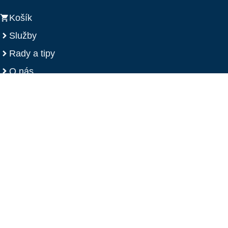
Košík
Služby
Rady a tipy
O nás
Kontakt
Kontakt
0907 123 979
info@strechysobrance.sk
Kúpeľská 1012/88, 073 01, Sobrance